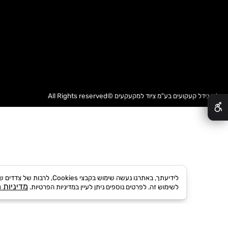
דל קעקועים בע"מ
ציוד למקעקעים
©All Rights reserved