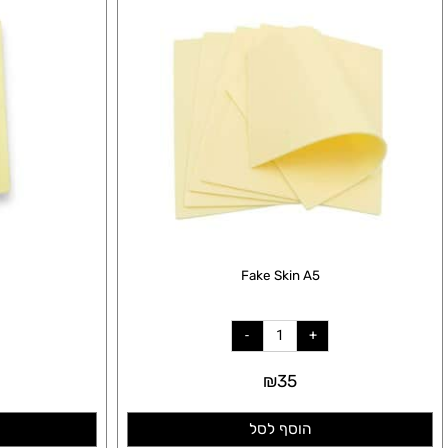
N A4
Fake Skin A5
₪
35