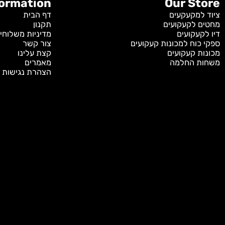
Information
Our S
מקעקעים
דף הבית
לקעקועים
תקנון
קועים
מדיניות משלוחים
וח למכונות קעקועים
צור קשר
 קעקועים
קצת עלינו
 החלמה
מאמרים
הצהרת נגישות