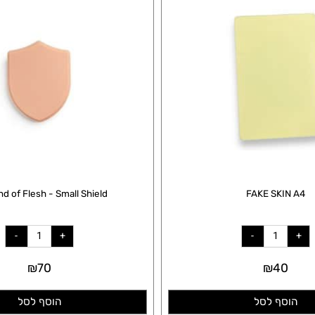
ound of Flesh - Small Shield
FAKE SKI
₪
70
₪
40