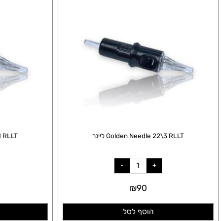
Golden Needle 22\3 RLLT ליינר
edle 30\1 RLLT
₪
90