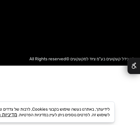
דל קעקועים בע"מ
ציוד למקעקעים
©All Rights reserved