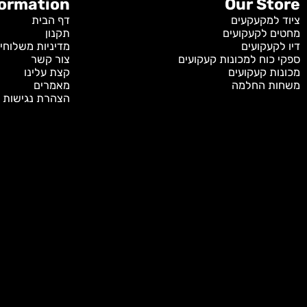
Information
Our S
מקעקעים
דף הבית
לקעקועים
תקנון
קועים
מדיניות משלוחים
וח למכונות קעקועים
צור קשר
 קעקועים
קצת עלינו
 החלמה
מאמרים
הצהרת נגישות