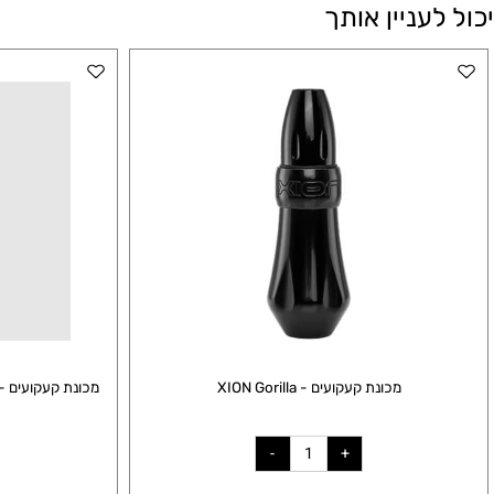
עניין אותך
מכונת קעקועים - XION Gorilla
מכונת קע
t 4mm