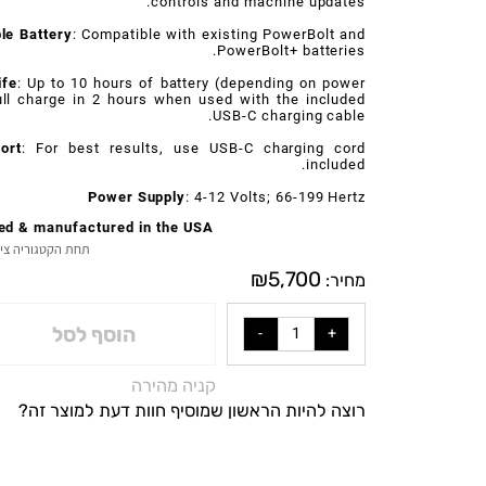
oth® Capability
: Improved wireless connectivity and
 Pair with Darklab mobile app for alternate setting
controls and machine updates.
hable Battery
: Compatible with existing PowerBolt and
PowerBolt+ batteries.
y life
: Up to 10 hours of battery (depending on power
. Full charge in 2 hours when used with the included
USB-C charging cable.
 port
: For best results, use USB-C charging cord
included.
Power Supply
: 4-12 Volts; 66-199 Hertz
eered & manufactured in the USA
תחת הקטגוריה ציוד ל
₪
5,700
מחיר:
הוסף לסל
קניה מהירה
רוצה להיות הראשון שמוסיף חוות דעת למוצר זה?