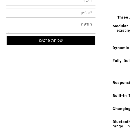
Thr
Modul
exis
Dynam
Fully 
Respo
Built-
Chang