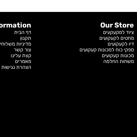
Information
Our S
מקעקעים
דף הבית
לקעקועים
תקנון
קועים
מדיניות משלוחים
וח למכונות קעקועים
צור קשר
 קעקועים
קצת עלינו
 החלמה
מאמרים
הצהרת נגישות