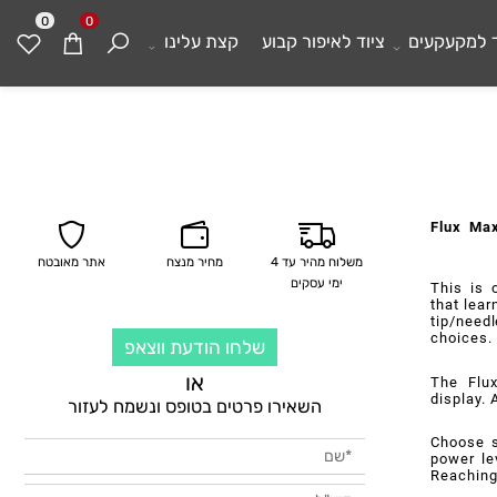
0
0
מקעקעים
ציוד לאיפור קבוע
קצת עלינו
Flux 
משלוח מהיר עד 4
מחיר מנצח
אתר מאובטח
ימי עסקים
This i
that l
tip/n
choic
שלחו הודעת ווצאפ
או
The F
displa
השאירו פרטים בטופס ונשמח לעזור
Choose
power 
Reachi