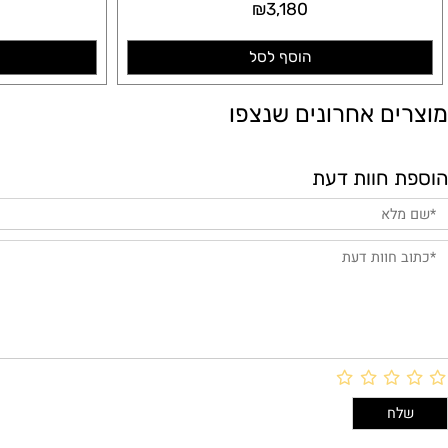
00
₪
3,180
הוסף לסל
הו
ם אחרונים שנצפו
חוות דעת