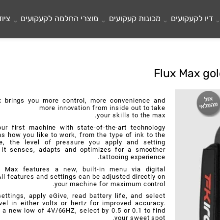
לקעקועים
מכונות קעקועים
מוצרי החלמה לקעקועים
ציוד ל
Max
brings you more control, more convenience and
more innovation from inside out to take
your skills to the max.
s our first machine with state-of-the-art technology
earns how you like to work, from the type of ink to the
eedle, the level of pressure you apply and setting
es. It senses, adapts and optimizes for a smoother
tattooing experience.
lux Max features a new, built-in menu via digital
y. All features and settings can be adjusted directly on
your machine for maximum control.
 settings, apply eGive, read battery life, and select
level in either volts or hertz for improved accuracy.
ng a new low of 4V/66HZ, select by 0.5 or 0.1 to find