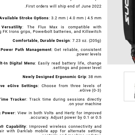
your sweet spot.
.
First orders will ship end of June 2022
ee Available Stroke Options
: 3.2 mm | 4.0 mm | 4.5 mm
ar Versatility
: The Flux Max is compatible with
ting FK Irons grips, Powerbolt batteries, and Killswitch.
Comfortable, Durable Design
: 7.23 oz. (205g)
ic Power Path Management
: Get reliable, consistent
power levels.
Built-In Digital Menu
: Easily read battery life, change
settings and power level.
Newly Designed Ergonomic Grip
: 38 mm
nsive eGive Settings
: Choose from three levels of
eGive (0-3).
In Time Tracker
: Track time during sessions directly
on your machine.
ing Power
: View in both Volts and Hertz for improved
accuracy. Adjust power by 0.1 or 0.5.