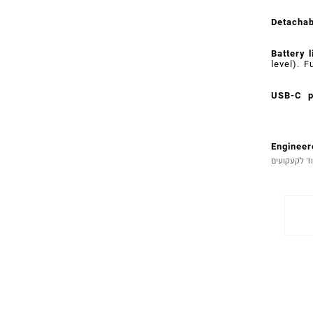
Blueto
range.
Detac
Batter
level)
USB-C
Engin
קעקועים