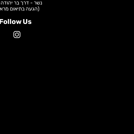
WhatsApp - שירות לקוחות:
0587928535
מרכזי שיווק:
תל אביב - הברזל 31
נשר - דרך בר יהודה 147
(הגעה בתיאום מראש)
Follow Us