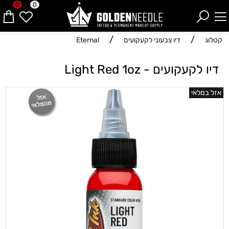
0
0
/
/
קטלוג
דיו צבעוני לקעקועים
Eternal
דיו לקעקועים - Light Red 1oz
אזל במלאי