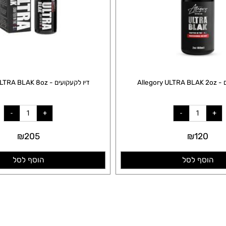
דיו לקעקועים - Allegory ULTRA BLAK 8oz
₪
205
₪
12
סף לסל
הוסף לסל