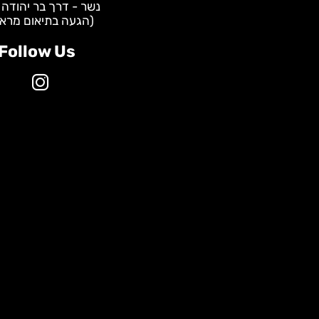
WhatsApp - שירות לקוחות:
0587928535
מרכזי שיווק:
תל אביב - הברזל 31
נשר - דרך בר יהודה 147
(הגעה בתיאום מראש)
Follow Us