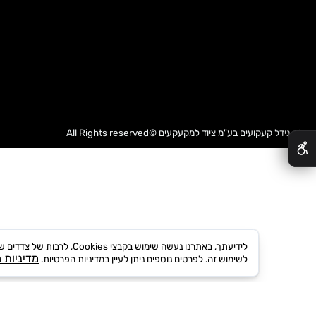
דל קעקועים בע"מ
ציוד למקעקעים
©All Rights reserved