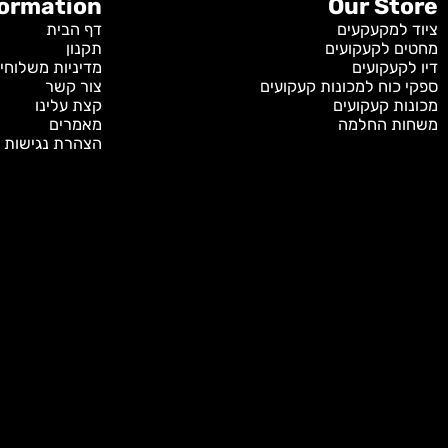
Information
Our S
מקעקעים
דף הבית
לקעקועים
תקנון
קועים
מדיניות משלוחים
וח למכונות קעקועים
צור קשר
 קעקועים
קצת עלינו
 החלמה
מאמרים
הצהרת נגישות