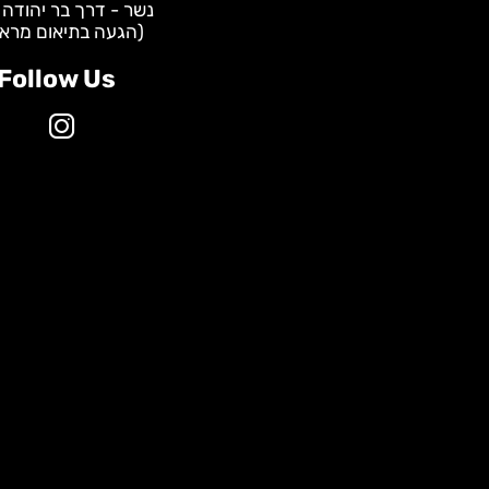
WhatsApp - שירות לקוחות:
0587928535
מרכזי שיווק:
תל אביב - הברזל 31
נשר - דרך בר יהודה 147
(הגעה בתיאום מראש)
Follow Us