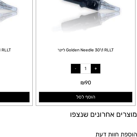
Golden Needle 30\1 RLLT ליינר
edle 35\1 RLLT
₪
90
הוסף לסל
הו
ם אחרונים שנצפו