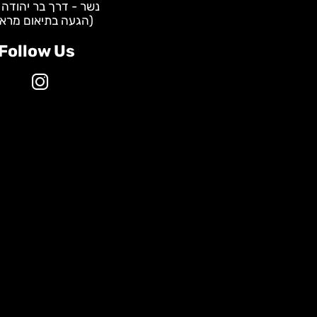
WhatsApp - שירות לקוחות:
0587928535
מרכזי שיווק:
תל אביב - הברזל 31
נשר - דרך בר יהודה 147
(הגעה בתיאום מראש)
Follow Us