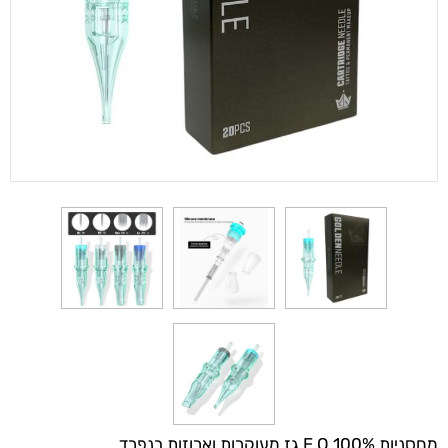
מחסניות 100% E.O גז מעוקרות וארוזות בנפרד.