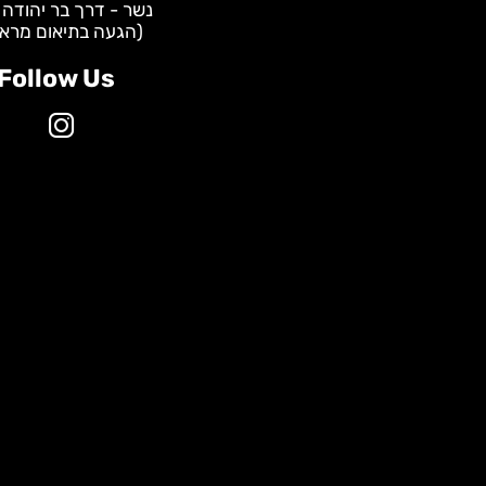
WhatsApp - שירות לקוחות:
0587928535
מרכזי שיווק:
תל אביב - הברזל 31
נשר - דרך בר יהודה 147
(הגעה בתיאום מראש)
Follow Us