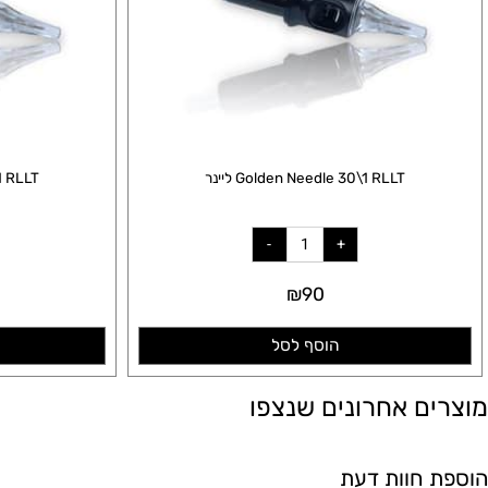
Golden Needle 30\1 RLLT ליינר
edle 35\1 RLLT
₪
90
הוסף לסל
הו
ם אחרונים שנצפו